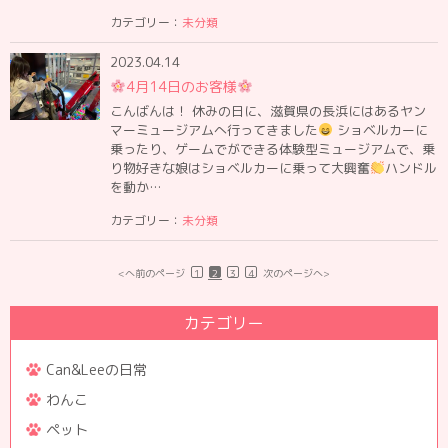
カテゴリー：
未分類
2023.04.14
4月14日のお客様
こんばんは！ 休みの日に、滋賀県の長浜にはあるヤン
マーミュージアムへ行ってきました
ショベルカーに
乗ったり、ゲームでができる体験型ミュージアムで、乗
り物好きな娘はショベルカーに乗って大興奮
ハンドル
を動か…
カテゴリー：
未分類
<へ前のページ
1
2
3
4
次のページへ>
カテゴリー
Can&Leeの日常
わんこ
ペット