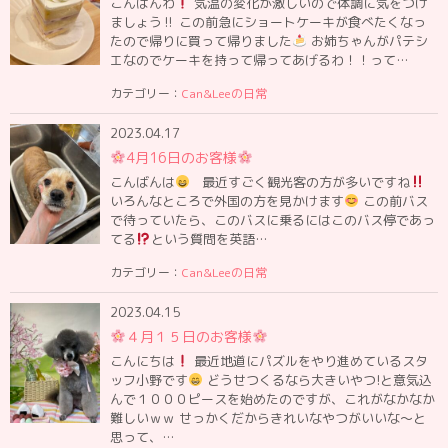
こんばんわ
気温の変化が激しいので体調に気をつけ
ましょう‼︎ この前急にショートケーキが食べたくなっ
たので帰りに買って帰りました
お姉ちゃんがパテシ
エなのでケーキを持って帰ってあげるわ！！って…
カテゴリー：
Can&Leeの日常
2023.04.17
4月16日のお客様
こんばんは
最近すごく観光客の方が多いですね
いろんなところで外国の方を見かけます
この前バス
で待っていたら、このバスに乗るにはこのバス停であっ
てる
という質問を英語…
カテゴリー：
Can&Leeの日常
2023.04.15
４月１５日のお客様
こんにちは
最近地道にパズルをやり進めているスタ
ッフ小野です
どうせつくるなら大きいやつ!と意気込
んで１０００ピースを始めたのですが、これがなかなか
難しいｗｗ せっかくだからきれいなやつがいいな〜と
思って、…