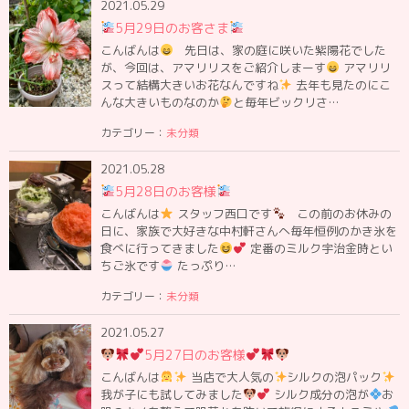
2021.05.29
5月29日のお客さま
こんばんは
先日は、家の庭に咲いた紫陽花でした
が、今回は、アマリリスをご紹介しまーす
アマリリ
スって結構大きいお花なんですね
去年も見たのにこ
んな大きいものなのか
と毎年ビックリさ…
カテゴリー：
未分類
2021.05.28
5月28日のお客様
こんばんは
スタッフ西口です
この前のお休みの
日に、家族で大好きな中村軒さんへ毎年恒例のかき氷を
食べに行ってきました
定番のミルク宇治金時とい
ちご氷です
たっぷり…
カテゴリー：
未分類
2021.05.27
5月27日のお客様
こんばんは
当店で大人気の
シルクの泡パック
我が子にも試してみました
シルク成分の泡が
お