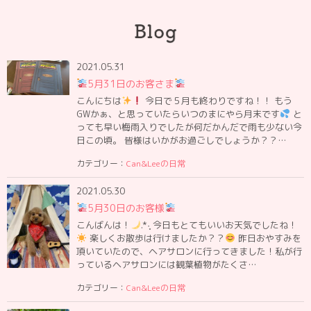
2021.05.31
5月31日のお客さま
こんにちは
今日で５月も終わりですね！！ もう
GWかぁ、と思っていたらいつのまにやら月末です
と
っても早い梅雨入りでしたが何だかんだで雨も少ない今
日この頃。 皆様はいかがお過ごしでしょうか？？…
カテゴリー：
Can&Leeの日常
2021.05.30
5月30日のお客様
こんばんは！
.*·̩͙ 今日もとてもいいお天気でしたね！
楽しくお散歩は行けましたか？？
昨日おやすみを
頂いていたので、ヘアサロンに行ってきました！私が行
っているヘアサロンには観葉植物がたくさ…
カテゴリー：
Can&Leeの日常