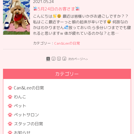
2021.05.24
5月24日のお客さま
こんにちは
最近は皆様いかがお過ごしですか？？
私はここ最近ずーっと朝の起床が辛いです
何故なの
かはわかりません
放っておいたら多分いつまででも寝
れると思いますw 体が疲れているのかな？と思…
カテゴリー：
Can&Leeの日常
1
2
3
4
次のページへ>
カテゴリー
Can&Leeの日常
わんこ
ペット
ペットサロン
スタッフの日常
お知らせ