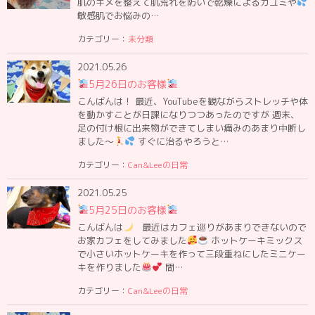
肌のキメを整えて肌荒れを防いで乾燥によるカユミや
敏感肌でお悩みの…
カテゴリー：
未分類
2021.05.26
5月26日のお客様
こんばんは！ 最近、YouTubeを観ながらストレッチや体
を動かすことが日課になりつつあったのですが 週末、
足の付け根に出来物ができてしまい痛みのあまり中断し
ました〜
すぐに治るやろうと…
カテゴリー：
Can&Leeの日常
2021.05.25
5月25日のお客様
こんばんは
最近はカフェ巡りがあまりできないので
お家カフェをしてみました
ホットケーキミックス
で小さいホットケーキを作って三段重ねにしたミニケー
キを作りました
間…
カテゴリー：
Can&Leeの日常