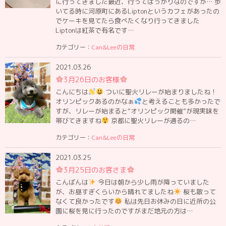
に行ってきました最近、行ってばっかりなのですが… 歩
いてる時に河原町にあるLiptonというカフェがあったの
でケーキを見てたら食べたくなり行ってきました
Liptonは紅茶で有名です…
カテゴリー：
Can&Leeの日常
2021.03.26
3月26日のお客様
こんにちは
ついに聖火リレーが始まりましたね！
オリンピックあるのかなぁ
と考えることも多かったで
すが、リレーが始まると“オリンピック開催”が現実味を
帯びてきますね
京都に聖火リレーが通るの…
カテゴリー：
Can&Leeの日常
2021.03.25
3月25日のお客さま
こんばんは
今日は朝から少し雨が降っていました
が、お昼すぎくらいから晴れてましたね
桜も散って
なくて良かったです
私は先日お休みの日に近所の公
園に桜を見に行ったのですがまだ地元の方は…