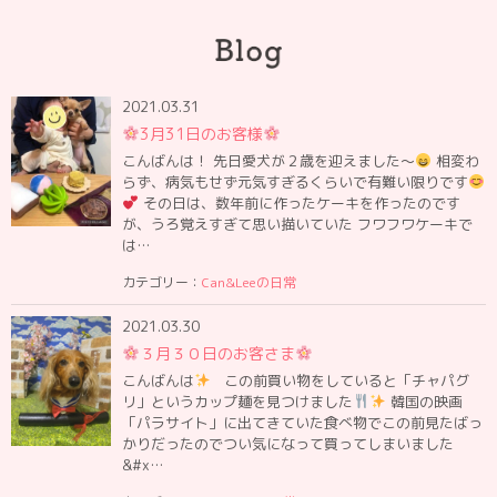
2021.03.31
3月31日のお客様
こんばんは！ 先日愛犬が２歳を迎えました〜
相変わ
らず、病気もせず元気すぎるくらいで有難い限りです
その日は、数年前に作ったケーキを作ったのです
が、うろ覚えすぎて思い描いていた フワフワケーキで
は…
カテゴリー：
Can&Leeの日常
2021.03.30
３月３０日のお客さま
こんばんは
この前買い物をしていると「チャパグ
リ」というカップ麺を見つけました
韓国の映画
「パラサイト」に出てきていた食べ物でこの前見たばっ
かりだったのでつい気になって買ってしまいました
&#x…