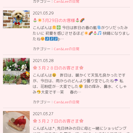
カテゴリー：
Can&Leeの日常
2021.03.29
3月29日のお客様
こんばんは
今日は昨日の春の嵐
がウソだったみ
たいに 初夏を感じさせるほど
快晴になりまし
たね
þ…
カテゴリー：
Can&Leeの日常
2021.03.28
３月２８日のお客さま
こんばんは
昨日は、暖かくて天気も良かったです
が、今日は、雨からのどんより曇り空でしたね
私
は、花粉症が…大変でした
目の痒み、鼻水、くしゃ
み
大変です…笑 春の…
カテゴリー：
Can&Leeの日常
2021.03.27
３月２７日のお客さま
こんばんは.*·̩͙ 先日休みの日に母と一緒にショッピング