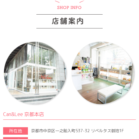
Can&Lee 京都本店
所在地
京都市中京区一之船入町537-32 リベルタス御池1F