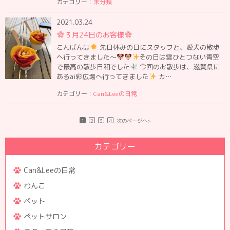
カテゴリー：
未分類
2021.03.24
３月24日のお客様
こんばんは
先日休みの日にスタッフと、愛犬の散歩
へ行ってきました〜
その日は雲ひとつない青空
で最高の散歩日和でした
今回のお散歩は、滋賀県に
あるai彩広場へ行ってきました
カ…
カテゴリー：
Can&Leeの日常
1
2
3
4
次のページへ>
カテゴリー
Can&Leeの日常
わんこ
ペット
ペットサロン