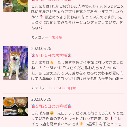
こんにちは! 以前ご紹介した人やわんちゃんを３Dアニメ
風に変身させちゃうアプリを覚えておられますでしょう
か
最近めっきり使わなくなっていたのですが、先
日久々に起動してみたらバージョンアップしていて、色
んなパ…
カテゴリー：
未分類
2023.05.26
5月26日のお客様
こんにちは
蒸し暑さを感じる季節になってきました
ねー！ Can&Leeにご来店くださるわんちゃんの中に
も、冬に溜め込んでいた暖かなふわふわの冬毛が夏に向
けての準備としてゴッソリ抜ける換毛期の子も沢山お…
カテゴリー：
Can&Leeの日常
2023.05.25
5月25日のお客様
こんばんは
先日、テレビで見て行ってみたいなと思
っていた門真のアウトレットに行ってきました
キレ
イでお店も見やすかったです
お昼頃になるとヒトも