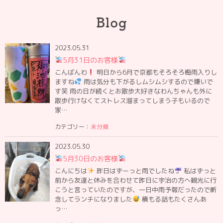
2023.05.31
5月31日のお客様
こんばんわ
明日から6月で京都もそろそろ梅雨入りし
ますね
雨は気分も下がるしムシムシするので嫌いで
す笑 雨の日が続くとお散歩大好きなわんちゃんも外に
散歩行けなくてストレス溜まってしまう子もいるので
家…
カテゴリー：
未分類
2023.05.30
5月30日のお客様
こんにちは
昨日はずーっと雨でしたね
私はずっと
前から友達と休みを合わせて昨日に宇治の方へ観光に行
こうと言っていたのですが、一日中雨予報だったので断
念してランチになりました
積もる話もたくさんあ
っ…