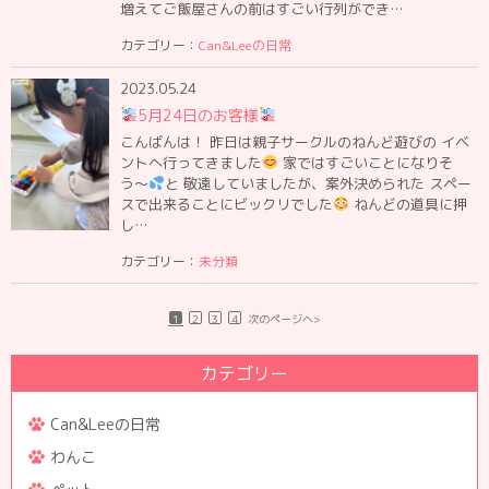
増えてご飯屋さんの前はすごい行列ができ…
カテゴリー：
Can&Leeの日常
2023.05.24
5月24日のお客様
こんばんは！ 昨日は親子サークルのねんど遊びの イベ
ントへ行ってきました
家ではすごいことになりそ
う〜
と 敬遠していましたが、案外決められた スペー
スで出来ることにビックリでした
ねんどの道具に押
し…
カテゴリー：
未分類
1
2
3
4
次のページへ>
カテゴリー
Can&Leeの日常
わんこ