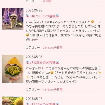
カテゴリー：
未分類
2023.05.29
5月29日のお客様
こんばんは！ 昨日はマルシェへ行ってきました
い
つも子供を追いかけたり、のんびりしたり している間
に時間が過ぎて買い物ができない ことが多いのですが
今回は人形の洋服や、愛犬のグッズなど お買い物を
楽しめ…
カテゴリー：
Can&Leeの日常
2023.05.28
5月28日のお客様
こんばんわ
この間お父さんとお母さんの結婚記念日
で、銀婚式でした
25年を銀婚式と言うらしいです
毎年結婚記念日になるとお父さんがお母さんに向日
葵の花束をプレゼントしてはりますἳ…
カテゴリー：
Can&Leeの日常
2023.05.27
5月27日のお客様