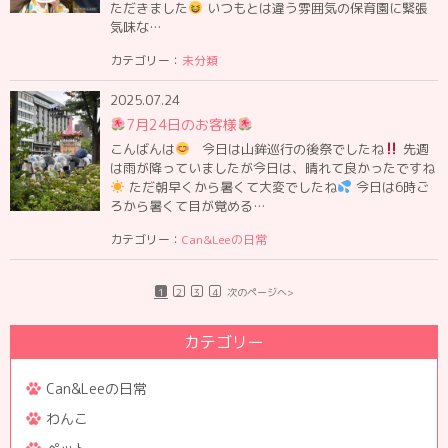
ただきました
いつもとは違う雰囲気の保育園に緊張
気味な…
カテゴリー：
未分類
2025.07.24
7月24日のお客様
こんばんは
今日は山鉾巡行の後祭でしたね
先週
は雨が降っていましたが今日は、晴れて良かったですね
ただ朝早くから暑くて大変でしたね
今日は6時ご
ろから暑くて目が覚める…
カテゴリー：
Can&Leeの日常
1
2
3
4
次のページへ>
カテゴリー
Can&Leeの日常
わんこ