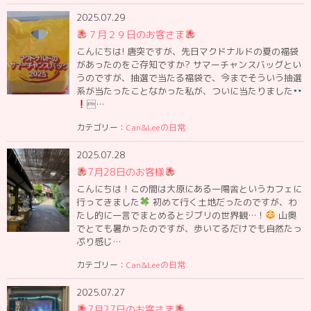
2025.07.29
７月２９日のお客さま
こんにちは! 唐突ですが、先日マクドナルドの夏の福袋
があったのをご存知ですか? サマーチャンスバッグとい
うのですが、抽選で当たる福袋で、今までそういう抽選
系が当たったことなかった私が、ついに当たりました
…
カテゴリー：
Can&Leeの日常
2025.07.28
7月28日のお客様
こんにちは！この間は大原にある一陽舎というカフェに
行ってきました
初めて行く土地だったのですが、わ
たし的に一言でまとめるとジブリの世界観…！
山奥
でとても暑かったのですが、歩いてるだけでも自然たっ
ぷり感じ…
カテゴリー：
Can&Leeの日常
2025.07.27
7月27日のお客さま