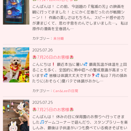
こんばんは！ この前、今話題の『鬼滅の刃』の映画を
観に行ってきました！ とにかく圧巻だったのが戦闘シ
ーン！！ 作画の美しさはもちろん、スピード感や迫力
が凄まじくて、思わず息をのんでしまいました…。 私は
原作の漫画を全巻読ん…
カテゴリー：
未分類
2025.07.26
7月26日のお客様
こんにちは
最近本当に暑い
最高気温が体温を上回
ることも多く、全国的に熱中症への警戒意識が高まって
います
皆様は体調大丈夫ですか
私は７月の頭あ
たりに(おそらく)夏バテで体調がおかし…
カテゴリー：
Can&Leeの日常
2025.07.25
7月25日のお客様
こんばんは！ 休みの日に保育園のお祭りへ行ってきま
した
ゲームコーナーで遊んだり、スタンプラリーを楽
しんみ、最後は子供達がいつも食べている焼きそばをい