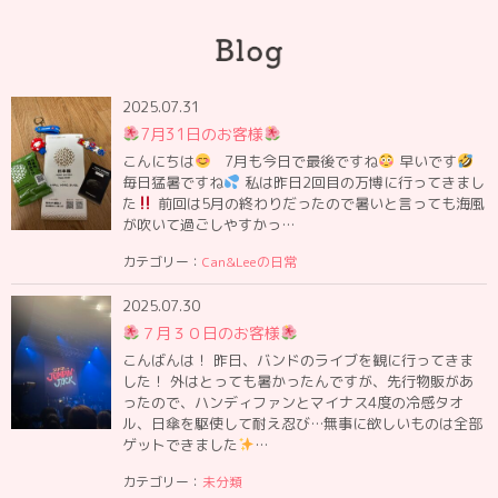
2025.07.31
7月31日のお客様
こんにちは
7月も今日で最後ですね
早いです
毎日猛暑ですね
私は昨日2回目の万博に行ってきまし
た
前回は5月の終わりだったので暑いと言っても海風
が吹いて過ごしやすかっ…
カテゴリー：
Can&Leeの日常
2025.07.30
７月３０日のお客様
こんばんは！ 昨日、バンドのライブを観に行ってきま
した！ 外はとっても暑かったんですが、先行物販があ
ったので、ハンディファンとマイナス4度の冷感タオ
ル、日傘を駆使して耐え忍び…無事に欲しいものは全部
ゲットできました
…
カテゴリー：
未分類