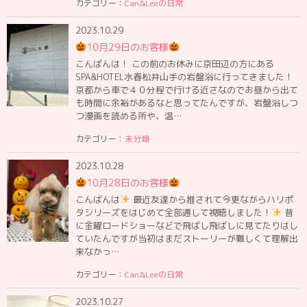
カテゴリー：
Can&Leeの日常
2023.10.29
10月29日のお客様
こんばんは！ この前のお休みに京田辺の方にある
SPA&HOTEL水春松井山手の岩盤浴に行ってきました！
京都から車で４０分程で行ける近さなのでお昼から出て
も時間に余裕があるなと思ってたんですが、岩盤浴しつ
つ漫画を読める所や、温…
カテゴリー：
未分類
2023.10.28
10月28日のお客様
こんばんは
最近友達から推されて今更ながらハリポ
タシリーズをはじめて全部通して視聴しました！
昔
に金曜ロードショーなどで飛ばし飛ばしに見てたりはし
ていたんですが当初はまだストーリーが難しくて理解出
来なかっ…
カテゴリー：
Can&Leeの日常
2023.10.27