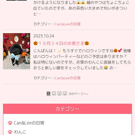
かけるようになりました
緑のやつはちょこちょこ
出ていたのですが、あの茶色い大きめで匂いがきつい
と…
カテゴリー：
Can&Leeの日常
2023.10.24
１０月２４日のお客さま
こんばんは！
もうすぐでハロウィンですね
皆様
はハロウィンパーティーなどのご予定はありますか？
私は特にないのですが、お家のわんこに仮装をしてもら
おうと新しい服をチェックしていました
お…
カテゴリー：
Can&Leeの日常
1
2
3
4
次のページへ>
カテゴリー
Can&Leeの日常
わんこ