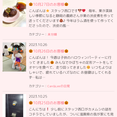
10月27日のお客様
こんばんは
スタッフ西口です
毎年、栗が美味
しい季節になると静岡の義姉さんが栗の渋皮煮を作って
送ってくださいます
♪ 今年はラム酒を使って作ってく
ださったので、渋皮の風…
カテゴリー：
未分類
2023.10.26
10月26日のお客様
こんばんは！ 今週は子供のハロウィンパーティーに行
って きました
みんなでかぼちゃの足形アートをして
オヤツを食べて、走り回ってきました
いつもよりは
しゃいで、疲れているハズなのに お昼寝はしてくれる
ず…私は…
カテゴリー：
Can&Leeの日常
2023.10.25
10月25日のお客様
こんにちは
少し前にスタッフ西口がカメムシの話を
コチラでしていましたが、ついに滋賀県の我が家にも見