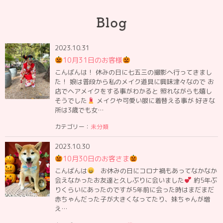
2023.10.31
10月31日のお客様
こんばんは！ 休みの日に七五三の撮影へ行ってきまし
た！ 娘は普段から私のメイク道具に興味津々なので お
店でヘアメイクをする事がわかると 照れながらも嬉し
そうでした
メイクや可愛い服に着替える事が 好きな
所は3歳でも女…
カテゴリー：
未分類
2023.10.30
10月30日のお客さま
こんばんは
お休みの日にコロナ禍もあってなかなか
会えなかったお友達と久しぶりに会いました
約5年ぶ
りくらいにあったのですが5年前に会った時はまだまだ
赤ちゃんだった子が大きくなってたり、妹ちゃんが増
え…