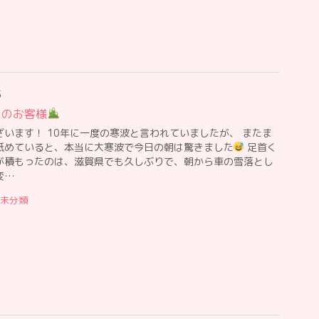
5
日のお客様
ざいます！ 10年に一度の寒波と言われていましたが、 またま
舐めていると、本当に大寒波で今日の朝は驚きました
足首く
が積もったのは、滋賀県でも久しぶりで、朝から車の雪落とし
変…
未分類