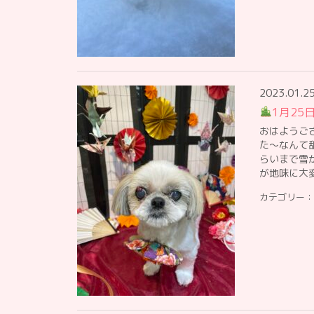
2023.01.2
1月25
おはようご
た〜なんて
らいまで雪
が地味に大
カテゴリー：