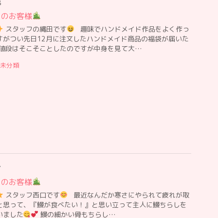
8
日のお客様
スタッフの縄田です
趣味でハンドメイド作品をよく作っ
すがつい先日12月に注文したハンドメイド商品の福袋が届いた
値段はそこそことしたのですが中身を見て大…
未分類
7
日のお客様
スタッフ西口です
最近なんだか寒さにやられて疲れが取
と思って、『鰻が食べたい！』と思い立って主人に鰻ちらしを
いました
鰻の細かい骨もちらし…