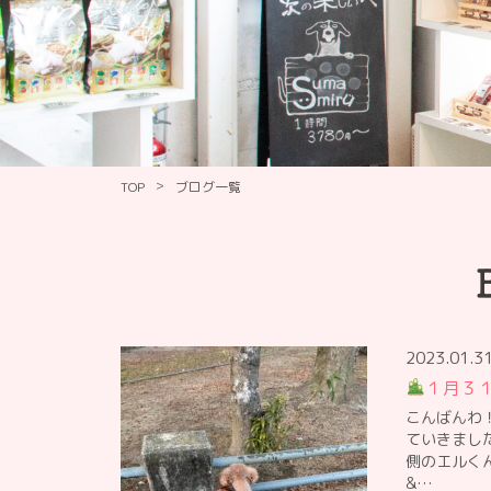
>
TOP
ブログ一覧
2023.01.3
１月３
こんばんわ
ていきまし
側のエルく
&…