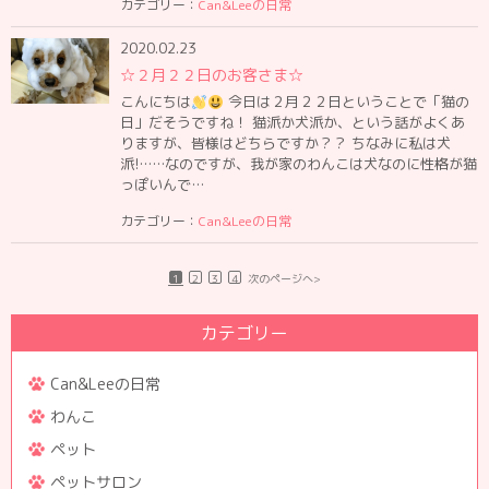
カテゴリー：
Can&Leeの日常
2020.02.23
☆２月２２日のお客さま☆
こんにちは
今日は２月２２日ということで「猫の
日」だそうですね！ 猫派か犬派か、という話がよくあ
りますが、皆様はどちらですか？？ ちなみに私は犬
派!……なのですが、我が家のわんこは犬なのに性格が猫
っぽいんで…
カテゴリー：
Can&Leeの日常
1
2
3
4
次のページへ>
カテゴリー
Can&Leeの日常
わんこ
ペット
ペットサロン