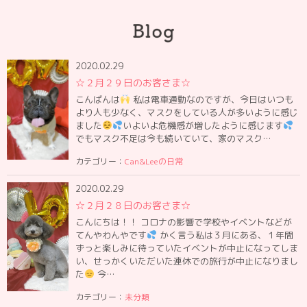
2020.02.29
☆２月２９日のお客さま☆
こんばんは
私は電車通勤なのですが、今日はいつも
より人も少なく、マスクをしている人が多いように感じ
ました
いよいよ危機感が増したように感じます
でもマスク不足は今も続いていて、家のマスク…
カテゴリー：
Can&Leeの日常
2020.02.29
☆２月２８日のお客さま☆
こんにちは！！ コロナの影響で学校やイベントなどが
てんやわんやです
かく言う私は３月にある、１年間
ずっと楽しみに待っていたイベントが中止になってしま
い、せっかくいただいた連休での旅行が中止になりまし
た
今…
カテゴリー：
未分類