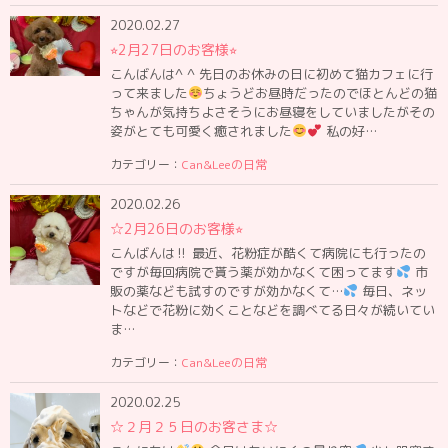
2020.02.27
⭐︎2月27日のお客様⭐︎
こんばんは^ ^ 先日のお休みの日に初めて猫カフェに行
って来ました
ちょうどお昼時だったのでほとんどの猫
ちゃんが気持ちよさそうにお昼寝をしていましたがその
姿がとても可愛く癒されました
私の好…
カテゴリー：
Can&Leeの日常
2020.02.26
☆2月26日のお客様⭐︎
こんばんは‼︎ 最近、花粉症が酷くて病院にも行ったの
ですが毎回病院で貰う薬が効かなくて困ってます
市
販の薬なども試すのですが効かなくて…
毎日、ネッ
トなどで花粉に効くことなどを調べてる日々が続いてい
ま…
カテゴリー：
Can&Leeの日常
2020.02.25
☆２月２５日のお客さま☆