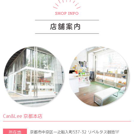
Can&Lee 京都本店
所在地
京都市中京区一之船入町537-32 リベルタス御池1F