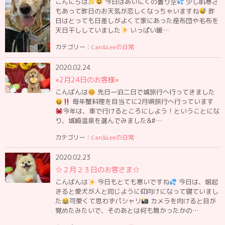
こんにちは
今日はあいにくの曇り空
少し肌寒さ
もあって昨日のお天気が恋しくなっちゃいますね
昨
日はとっても日差しがよくて家にあった座布団や毛布を
天日干ししていました
いっぱい暖…
カテゴリー：
Can&Leeの日常
2020.02.24
⭐︎2月24日のお客様⭐︎
こんばんは
先日一泊二日で城旅行へ行ってきました
毎年蟹料理を目当てに2月頃旅行へ行っています
今年は、車で行けるところにしよう！ということにな
り、城崎温泉を選んでみました&#…
カテゴリー：
Can&Leeの日常
2020.02.23
☆２月２３日のお客さま☆
こんばんは
今日もとても寒いですね
今日は、朝起
きると愛犬が人と同じように仰向けになって寝ていまし
た
可愛くて思わずパシャリ
カメラを向けると目が
覚めたみたいで、そのあとは何も無かったかの…