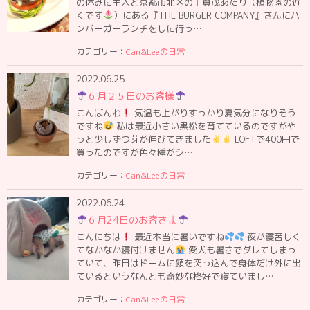
の休みに主人と京都市北区の上賀茂あたり（植物園の近
くです
）にある『THE BURGER COMPANY』さんにハ
ンバーガーランチをしに行っ…
カテゴリー：
Can&Leeの日常
2022.06.25
６月２５日のお客様
こんばんわ
気温も上がりすっかり夏気分になりそう
ですね
私は最近小さい黒松を育てているのですがや
っと少しずつ芽が伸びてきました
LOFTで400円で
買ったのですが色々種がシ…
カテゴリー：
Can&Leeの日常
2022.06.24
６月24日のお客さま
こんにちは
最近本当に暑いですね
夜が寝苦しく
てなかなか寝付けません
愛犬も暑さでダレてしまっ
ていて、昨日はドームに顔を突っ込んで身体だけ外に出
ているというなんとも奇妙な格好で寝ていまし…
カテゴリー：
Can&Leeの日常