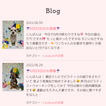
2022.06.30
6月30日のお客様
こんばんは 今日で6月が終わりですね
今日の昼は、
37℃ですか
もっと高かったですかね すごいねですね
もう真夏日です…
ワンちゃんのお散歩も朝早くか夜
出ないと行けなくなりま…
カテゴリー：
Can&Leeの日常
2022.06.29
6月29日のお客様
こんばんは！ 最近テレビでピラティスの紹介をされて
いて 見よう見真似で始めてみました
昨日はピラティ
ス＋ウォーキングをしてみて 今日は朝から筋肉痛気味
です
運動はもちろん大事ですが、その前に食べすぎ
をなんと…
カテゴリー：
Can&Leeの日常