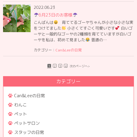
2022.06.23
6月23日のお客様
こんばんは
育ててるゴーヤちゃんが小さな小さな実
をつけてました
小さくてすごく可愛いです
白いゴ
ーヤと一般的なゴーヤの2種類を育てていますが白いゴ
ーヤを私は、初めて見ました
普通の…
カテゴリー：
Can&Leeの日常
1
2
3
4
次のページへ>
カテゴリー
Can&Leeの日常
わんこ
ペット
ペットサロン
スタッフの日常