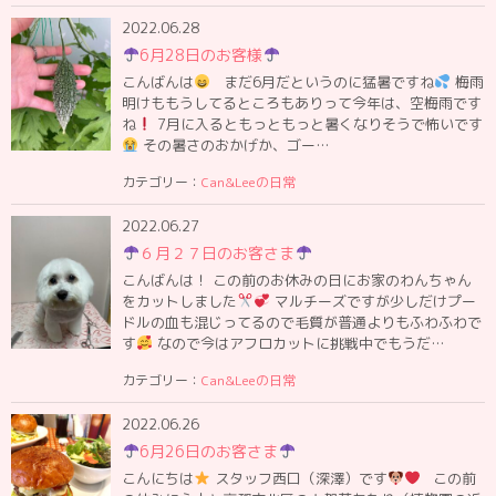
2022.06.28
6月28日のお客様
こんばんは
まだ6月だというのに猛暑ですね
梅雨
明けももうしてるところもありって今年は、空梅雨です
ね
7月に入るともっともっと暑くなりそうで怖いです
その暑さのおかげか、ゴー…
カテゴリー：
Can&Leeの日常
2022.06.27
６月２７日のお客さま
こんばんは！ この前のお休みの日にお家のわんちゃん
をカットしました
マルチーズですが少しだけプー
ドルの血も混じってるので毛質が普通よりもふわふわで
す
なので今はアフロカットに挑戦中でもうだ…
カテゴリー：
Can&Leeの日常
2022.06.26
6月26日のお客さま
こんにちは
スタッフ西口（深澤）です
この前