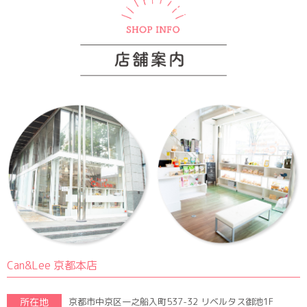
Can&Lee 京都本店
所在地
京都市中京区一之船入町537-32 リベルタス御池1F