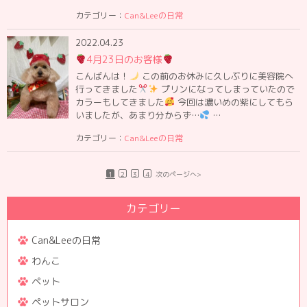
カテゴリー：
Can&Leeの日常
2022.04.23
4月23日のお客様
こんばんは！
この前のお休みに久しぶりに美容院へ
行ってきました
プリンになってしまっていたので
カラーもしてきました
今回は濃いめの紫にしてもら
いましたが、あまり分からず…
…
カテゴリー：
Can&Leeの日常
1
2
3
4
次のページへ>
カテゴリー
Can&Leeの日常
わんこ
ペット
ペットサロン