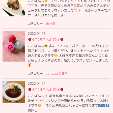
こんばんは
子供のヘアカットをセルフでしていたの
ですが、先日２歳になった息子に初めての床屋さんデビ
ューをしてもらっちゃいました
私達トリマーもハ
サミやバリカンを使いま…
カテゴリー：
未分類
2022.04.25
4月25日のお客様
こんばんは
家のワンコは、パピーボールが大好きで
暇があれば一人で遊んだり、ほってもらったりとずっと
遊んでるんでます
大好きすぎて棚の下なんかに入る
と寂しそうにするので、新たに2つプレゼントしました
…
カテゴリー：
Can&Leeの日常
2022.04.24
4月24日のお客様
こんばんは
最近私事ですがお料理にハマってます カ
ルディでドレッシングや調味料をいろいろ買ってお試し
中です
上手く出来た日はハッピーになります
美味し…