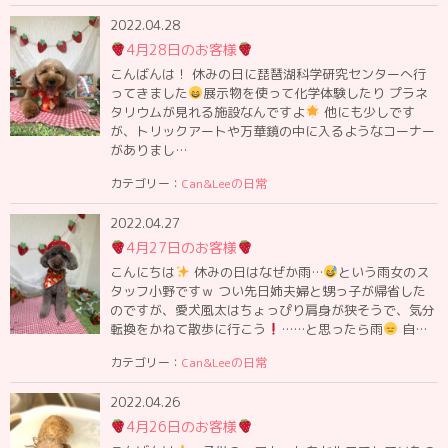
2022.04.28
4月28日のお客様
こんばんは！ 休みの日に琵琶湖科学研究センターへ行
ってきました
展示物を使って化学体験したり プラネ
タリウムが見れる施設なんですよ
他にも少しです
が、トリックアートや万華鏡の中に入るようなコーナー
がありまし…
カテゴリー：
Can&Leeの日常
2022.04.27
4月27日のお客様
こんにちは
休みの日はなぜか雨…
という雨女のス
タッフ小野ですｗ つい先日姉夫婦と甥っ子が帰省した
のですが、愛犬風太はちょっぴり肩身が狭そうで、気分
転換をかねて散歩に行こう
……と思ったら雨
自…
カテゴリー：
Can&Leeの日常
2022.04.26
4月26日のお客様