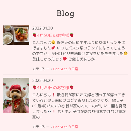
2022.04.30
4月30日のお客様
こんばんは
お休みの日に半年ぶりに友達とランチに
行きました
いつもパスタ系のランチになってしまう
のですが、今回はピリ辛唐揚げ定食をいただきました
美味しかったです
ご飯も美味しか…
カテゴリー：
Can&Leeの日常
2022.04.29
4月29日のお客様
こんにちは
最近我が家に姉夫婦と甥っ子が帰ってき
ていると少し前にブログでお話したのですが、甥っ子
(１歳半)が来てから我が家のわんこの新しい一面を発見
しました
もともと子供があまり得意ではない我が
家の…
カテゴリー：
Can&Leeの日常