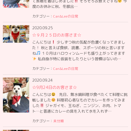
て長袖を着はじめました
そろそろ衣替えですね
今
度のお休みに秋、冬服出…
カテゴリー：
Can&Leeの日常
2020.09.25
☆９月２５日のお客さま☆
こんにちは
少しずつ秋の気配が色濃くなってきまし
た！ 秋と言えば食欲、読書、スポーツの秋と言います
ね
１０月はハロウィンムードも盛り上がってきます
私自身が特に仮装をしたりという習慣はないの…
カテゴリー：
Can&Leeの日常
2020.09.24
☆9月24日のお客さま☆
こんにちは
先日、無水鍋料理が食べたくて料理に挑
戦しました
料理初心者なものでカレーを作ってみま
した
ジャガイモ、玉ねぎ、ニンジン、お肉、トマ
ト…と普通にカレーの具を入れて水を入れず…
カテゴリー：
未分類