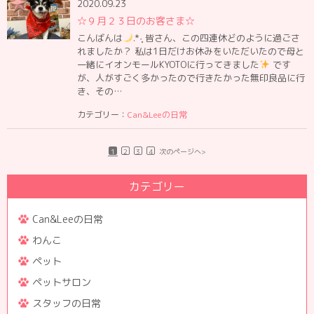
2020.09.23
☆９月２３日のお客さま☆
こんばんは
.*·̩͙ 皆さん、この四連休どのように過ごさ
れましたか？ 私は1日だけお休みをいただいたので母と
一緒にイオンモールKYOTOに行ってきました
です
が、人がすごく多かったので行きたかった無印良品に行
き、その…
カテゴリー：
Can&Leeの日常
1
2
3
4
次のページへ>
カテゴリー
Can&Leeの日常
わんこ
ペット
ペットサロン
スタッフの日常