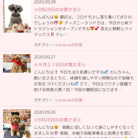
2020.09.28
☆9月28日のお客さま☆
こんばんは
最近は、コロナも少し落ち着いてきたの
でしょうか
ディズニーランドでは、今日から新ア
トラクションがオープンですね
美女と野獣とベイ
マックス
テレ…
カテゴリー：
Can&Leeの日常
2020.09.27
☆９月２７日のお客さま☆
こんにちは
今日もまた肌寒いですね
わんちゃん、
飼い主さまともに、体調を崩しやすい時期なので皆様も
お気をつけくださいね
さて、今日はワクチン接種で
防げる疾患の第７回！今回が最終回になります…
カテゴリー：
Can&Leeの日常
2020.09.26
☆9月26日のお客さま☆
こんにちは
朝晩と涼しくなって過ごしやすくなって
きましたね
毎朝、半袖で自転車乗ると肌寒さを感じ