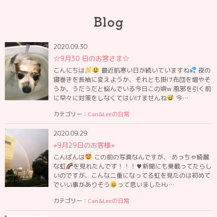
2020.09.30
☆9月30 日のお客さま☆
こんにちは
最近肌寒い日が続いていますね
夜の
寝巻きを長袖に変えようか、それとも掛け布団を増やそ
うか、うだうだと悩んでいる今日この頃w 風邪を引く前
に早々に対策をしなくてはいけませんね
今…
カテゴリー：
Can&Leeの日常
2020.09.29
⭐︎9月29日のお客様⭐︎
こんばんは
この前の写真なんですが、 めっちゃ綺麗
な虹
を見れたんです！！！
♥
新聞にも乗載ってたらし
いのですが、こんな二重になってる虹を見たのは初めて
でいい事がありそう
って思いましたǶ…
カテゴリー：
Can&Leeの日常