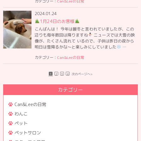
カテゴリー：
Can&Leeの日常
2024.01.24
1月24日のお客様
こんばんは！ 今年は暖冬と言われていましたが、この
辺りも毎年数回は降りますね
ニュースでは大雪の映
像が、たくさん流れて いるので、子供は昨日の夜から
明日は雪降るかな〜と楽しみにしていました
…
カテゴリー：
Can&Leeの日常
1
2
3
4
次のページへ>
カテゴリー
Can&Leeの日常
わんこ
ペット
ペットサロン