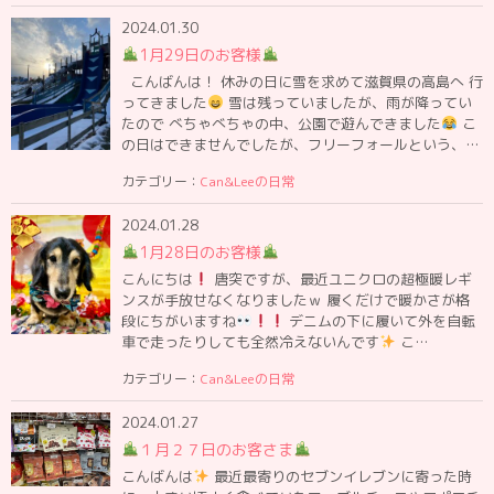
2024.01.30
1月29日のお客様
こんばんは！ 休みの日に雪を求めて滋賀県の高島へ 行
ってきました
雪は残っていましたが、雨が降ってい
たので べちゃべちゃの中、公園で遊んできました
こ
の日はできませんでしたが、フリーフォールという、…
カテゴリー：
Can&Leeの日常
2024.01.28
1月28日のお客様
こんにちは
唐突ですが、最近ユニクロの超極暖レギ
ンスが手放せなくなりましたｗ 履くだけで暖かさが格
段にちがいますね
デニムの下に履いて外を自転
車で走ったりしても全然冷えないんです
こ…
カテゴリー：
Can&Leeの日常
2024.01.27
１月２７日のお客さま
こんばんは
最近最寄りのセブンイレブンに寄った時