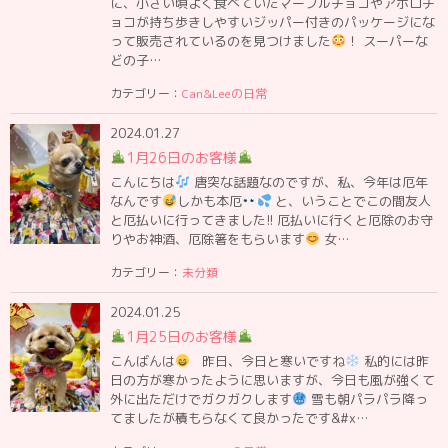
に、小さい頃よく食べていたマーブルチョコやアポロチ
ョコが持ち歩きしやすいジッパー付きのパッケージにな
って販売されているのを見つけました
！ スーパーな
どの子…
カテゴリー：
Can&Leeの日常
2024.01.27
1月26日のお客様
こんにちは
唐突な話題なのですが、私、今年は厄年
なんです
しかも本厄
と、いうことでこの間友人
と厄払いに行ってきました!! 厄払いに行くと厄除のお守
りやお神酒、厄除箸をもらいます
女…
カテゴリー：
未分類
2024.01.25
1月25日のお客様
こんばんは
昨日、今日と寒いですね
私的には昨
日の方が寒かったように思いますが、今日も風が強くて
外に出ただけでガクガクします
雪も朝パラパラ降っ
てましたが積もらなくて良かったです&#x…