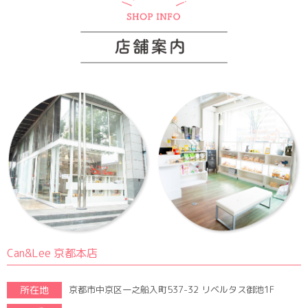
Can&Lee 京都本店
所在地
京都市中京区一之船入町537-32 リベルタス御池1F