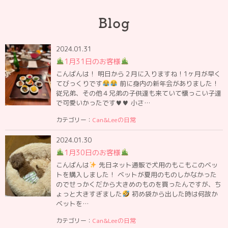
2024.01.31
1月31日のお客様
こんばんは！ 明日から２月に入りますね！1ヶ月が早く
てびっくりです
前に身内の新年会がありました！
従兄弟、その他４兄弟の子供達も来ていて懐っこい子達
で可愛いかったです
♥️
♥️
小さ…
カテゴリー：
Can&Leeの日常
2024.01.30
1月30日のお客様
こんばんは
先日ネット通販で犬用のもこもこのベッ
トを購入しました！ ベットが夏用のものしかなかった
のでせっかくだから大きめのものを買ったんですが、ち
ょっと大きすぎました
初め袋から出した時は何故か
ベットを…
カテゴリー：
Can&Leeの日常