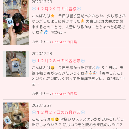
2020.12.29
１２月２９日のお客様
こんばんは
今日は曇り空だったからか、少し寒さが
マシだったように感じました
大晦日には大寒波が襲
来するとのことで、大雪になるかなーとちょっと心配で
すね
雪があ…
カテゴリー：
Can&Leeの日常
2020.12.28
１２月２８日のお客さま
こんばんは
今日も寒かったですね
３１日は、天
気予報で雪がふるみたいですね
『雪やこんこ』
という小さい時よく歌ってた童謡でも犬は、喜び庭かけ
ま…
カテゴリー：
Can&Leeの日常
2020.12.27
１２月２７日のお客さま
こんにちは
皆様クリスマスはいかがお過ごしだっ
たでしょうか？？ 私はいつもと変わらず風のように２