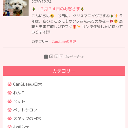
2020.12.24
１２月２４日のお客さま
こんにちは
今日は、クリスマスイヴですね
今
年は、私のところにもサンタさん来るのかなー
是
非とも来て欲しいですね
サンタ様楽しみに待って
おります…
カテゴリー：
Can&Leeの日常
1
2
3
4
次のページへ>
カテゴリー
Can&Leeの日常
わんこ
ペット
ペットサロン
スタッフの日常
お知らせ