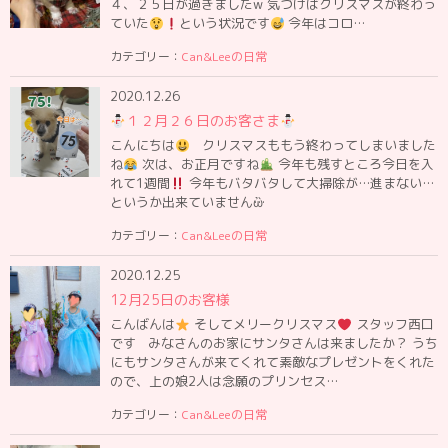
４、２５日が過ぎましたw 気づけばクリスマスが終わっ
ていた
という状況です
今年はコロ…
カテゴリー：
Can&Leeの日常
2020.12.26
１２月２６日のお客さま
こんにちは
クリスマスももう終わってしまいました
ね
次は、お正月ですね
今年も残すところ今日を入
れて1週間
今年もバタバタして大掃除が…進まない…
というか出来ていませんὢ…
カテゴリー：
Can&Leeの日常
2020.12.25
12月25日のお客様
こんばんは
そしてメリークリスマス
スタッフ西口
です みなさんのお家にサンタさんは来ましたか？ うち
にもサンタさんが来てくれて素敵なプレゼントをくれた
ので、上の娘2人は念願のプリンセス…
カテゴリー：
Can&Leeの日常