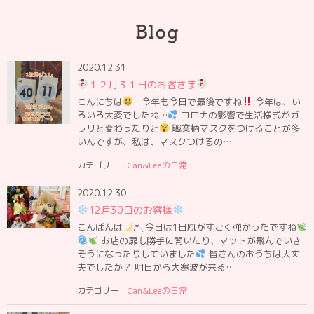
2020.12.31
１２月３１日のお客さま
こんにちは
今年も今日で最後ですね
今年は、い
ろいろ大変でしたね…
コロナの影響で生活様式がガ
ラリと変わったりと
職業柄マスクをつけることが多
いんですが、私は、マスクつけるの…
カテゴリー：
Can&Leeの日常
2020.12.30
12月30日のお客様
こんばんは
.*·̩͙ 今日は1日風がすごく強かったですね
お店の扉も勝手に開いたり、マットが飛んでいき
そうになったりしていました
皆さんのおうちは大丈
夫でしたか？ 明日から大寒波が来る…
カテゴリー：
Can&Leeの日常