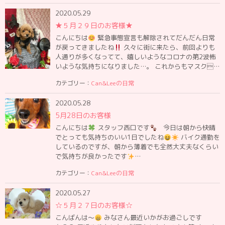
2020.05.29
★５月２９日のお客様★
こんにちは
緊急事態宣言も解除されてだんだん日常
が戻ってきましたね
久々に街に来たら、前回よりも
人通りが多くなってて、嬉しいようなコロナの第2波怖
いような気持ちになりました…。 これからもマスク…
カテゴリー：
Can&Leeの日常
2020.05.28
5月28日のお客様
こんにちは
スタッフ西口です
今日は朝から快晴
でとっても気持ちのいい1日でしたね
バイク通勤を
しているのですが、朝から薄着でも全然大丈夫なくらい
で気持ちが良かったです
…
カテゴリー：
Can&Leeの日常
2020.05.27
☆５月２７日のお客様☆
こんばんは〜
みなさん最近いかがお過ごしです