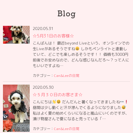
2020.05.31
☆5月31日のお客様☆
こんばんは！ 最近beyond Liveという、オンラインでの
生Liveがあるそうですね
しかもペンライトと連動し
ていて、どこでも楽しめるそうです！！ 価格も3000円
前後でお安めなので、どんな感じなんだろ〜？って人に
もいいですよね…
カテゴリー：
Can&Leeの日常
2020.05.30
☆５月３０日のお客さま☆
こんにちは
だんだんと暑くなってきましたね
昼間は少し動くと汗が滲んでくるようになりました
私はよく夏の始めくらいになると嵐山にいくのですが、
漬け物屋さんで夏になると売っている「…
カテゴリー：
Can&Leeの日常