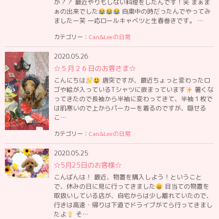
か？？ 最近やりもしない料理をしたんです！笑 まぁま
ぁの出来でした
自粛中の時だったんでやってみ
ましたー笑 一応ロールキャベツと生春巻きです。 …
カテゴリー：
Can&Leeの日常
2020.05.26
☆５月２６日のお客さま☆
こんにちは
唐突ですが、最近ちょっと変わったロ
ゴや絵が入っているTシャツに嵌まっています
暑くな
ってきたので長袖から半袖に変わってきて、半袖１枚で
は肌寒いので上からパーカーを着るのですが、隠せる
こ…
カテゴリー：
Can&Leeの日常
2020.05.25
☆5月25日のお客様☆
こんばんは！ 最近、物置を購入しよう！ということ
で、休みの日に見に行ってきました
目当ての物置を
取扱いしている店が、自宅からは少し離れていたので、
行きは高速・帰りは下道でドライブがてら行ってきまし
たよ
そ…