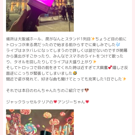
場所は大阪城ホール、席がなんとスタンド1列目
ちょうど目の前に
トロッコが来る席だったので始まる前からすでに楽しみでした
ライブはネタバレになってしまうので詳しくは話せないのですが開幕
から演出がすごかったり、みんなでスマホのライトをつけて歌った
り、タオルを回したりしてライブは大盛り上がり
そしてトロッコで目の前をきてくれた時は近すぎて大興奮
嬉しさ反
面逆にこっちが緊張してしまいました
間近で姿が見れて、好きな曲も聞けてとっても充実した1日でした
それでは本日のわんちゃんたちのご紹介です
ジャックラッセルテリアの
アンジーちゃん