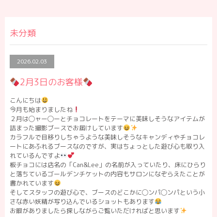
未分類
2026.02.03
2月3日のお客様
こんにちは
今月も始まりましたね
２月は◯ャー◯ーとチョコレートをテーマに美味しそうなアイテムが
詰まった撮影ブースでお届けしています
カラフルで目移りしちゃうような美味しそうなキャンディやチョコレ
ートにあふれるブースなのですが、実はちょっとした遊び心も取り入
れているんですよ
板チョコには店名の「Can&Lee」の名前が入っていたり、床にひらり
と落ちているゴールデンチケットの内容もサロンになぞらえたことが
書かれています
そしてスタッフの遊び心で、ブースのどこかに◯ンパ◯ンパという小
さな赤い妖精が写り込んでいるショットもあります
お暇がありましたら探しながらご覧いただければと思います