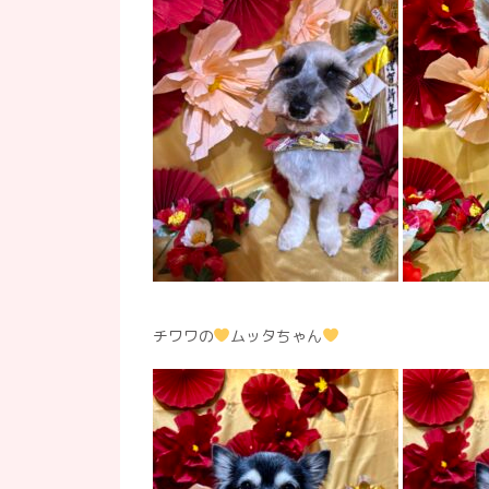
チワワの
ムッタちゃん