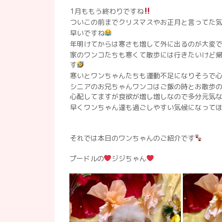
1月ももう終わりですね
ついこの前までクリスマスやお正月と言ってた
早いですね
年明けてからは寒さも増して外に出るのが大変
家のワンコたちも寒くて散歩には行きたいけど
す
寒いとワンちゃんたちも運動不足になりそうで
シニアのお兄ちゃんワンコはご飯の時とお散歩
心配してますが食欲が増し増しなので多分元気
早くワンちゃん達も過ごしやすい気候になって
それでは本日のワンちゃんのご紹介です
プードルの
ジジちゃん