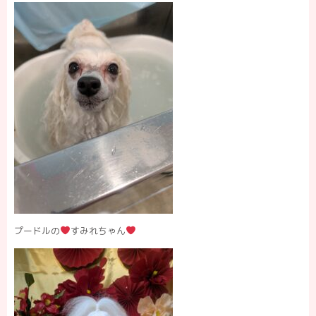
プードルの
すみれちゃん