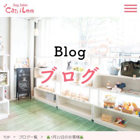
>
>
TOP
ブログ一覧
1月22日のお客様