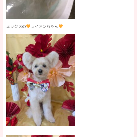
ミックスの
ライアンちゃん