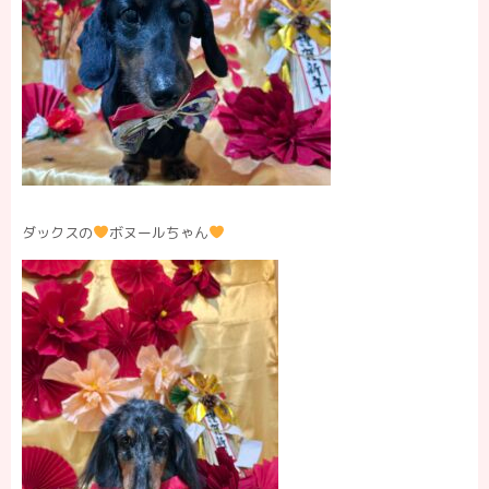
ダックスの
ボヌールちゃん