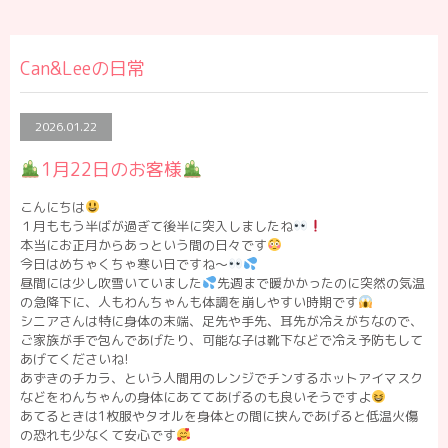
Can&Leeの日常
2026.01.22
1月22日のお客様
こんにちは
１月ももう半ばが過ぎて後半に突入しましたね
本当にお正月からあっという間の日々です
今日はめちゃくちゃ寒い日ですね〜
昼間には少し吹雪いていました
先週まで暖かかったのに突然の気温
の急降下に、人もわんちゃんも体調を崩しやすい時期です
シニアさんは特に身体の末端、足先や手先、耳先が冷えがちなので、
ご家族が手で包んであげたり、可能な子は靴下などで冷え予防もして
あげてくださいね!
あずきのチカラ、という人間用のレンジでチンするホットアイマスク
などをわんちゃんの身体にあててあげるのも良いそうですよ
あてるときは1枚服やタオルを身体との間に挟んであげると低温火傷
の恐れも少なくて安心です