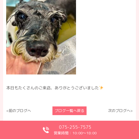
本日もたくさんのご来店、ありがとうございました
<前のブログへ
ブログ一覧へ戻る
次のブログへ>
075-255-7575
営業時間：10:00～18:00
カテゴリー