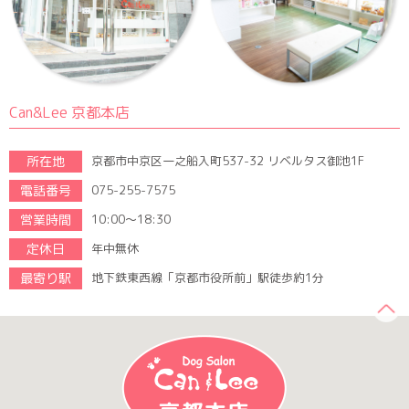
Can&Lee 京都本店
所在地
京都市中京区一之船入町537-32 リベルタス御池1F
電話番号
075-255-7575
営業時間
10:00～18:30
定休日
年中無休
最寄り駅
地下鉄東西線「京都市役所前」駅徒歩約1分