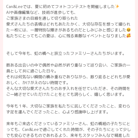
Can&Leeでは、夏に初めてフォトコンテストを開催しました
AIや画像編集など、技術が進歩しても、
ご家族さまの目線を通して切り取られた
愛犬さんたちの表情はどれもあたたかく、大切な存在を想って撮られ
た一枚には、一層特別な輝きがあるものだとしみじみと感じました
私たちにとってもこの夏は、心に残る素敵なイベントとなりました
そして今年も、虹の橋へと旅立ったファミリーさんたちがいます。
数ある出会いの中で偶然や必然が折り重なって巡り会い、ご家族の一
員として共に過ごした日々。
それは何気ない瞬間の積み重ねでありながら、振り返るとどれもが愛
おしく、かけがえのない時間です。
そんな大切な愛犬さんたちのお手入れを任せていただき、その時間を
ご一緒させていただけたことをとても誇らしく、嬉しく思います。
今年も１年、大切なご家族を私たちに託してくださったこと、変わら
ず足を運んでくださったこと、心より感謝申し上げます。
来年もご来店くださっているファミリーさん、虹の橋組の子たちにと
っても、Can&Leeで過ごしてくれた時間が、その子たちにとって少し
でも安心できるものであれるよう、来年もスタッフみんなで精進した