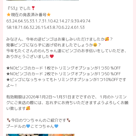
『53』でした
現在の発表済み番号
63.24.64.55.33.1.7.31.10.42.14.27.9.39.49.74
58.18.71.66.32.26.15.43.8.70.6.22.4.61.53
みなさん、今年の逆ビンゴはお楽しみいただけましたか
？
見事ビンゴにならずに逃げ切れましたでしょうか
？
今年もたくさんのわんちゃん達にビンゴのお手伝いをしていただき、
ありがとうございました
★NOビンゴのカード 1枚でトリミングオプションが1つ30 %OFF
★NOビンゴのカード 2枚でトリミングオプションが1つ50 %OFF
★ビンゴになっちゃってもトリミングオプションが1つ10%OFFです
よ〜！
有効期限は2026年1月2日～1月31日までですので、１月のトリミン
グにご来店の際には、忘れずにお持ちいただきますようよろしくお願
い致します
今日のワンちゃんのご紹介です
プードルの
こてつちゃん