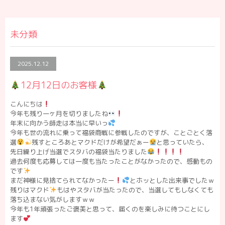
未分類
2025.12.12
12月12日のお客様
こんにちは
今年も残り一ヶ月を切りましたね
年末に向かう師走は本当に早いっ
今年も世の流れに乗って福袋商戦に参戦したのですが、ことごとく落
選
残すところあとマクドだけが希望だぁー
と思っていたら、
先日繰り上げ当選でスタバの福袋当たりました
過去何度も応募しては一度も当たったことがなかったので、感動もの
です
まだ神様に見捨てられてなかったー
とホッとした出来事でしたｗ
残りはマクド
もはやスタバが当たったので、当選してもしなくても
落ち込まない気がしますｗｗ
今年も1年頑張ったご褒美と思って、届くのを楽しみに待つことにし
ます