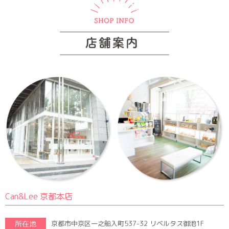
Can&Lee 京都本店
所在地
京都市中京区一之船入町537-32 リベルタス御池1F