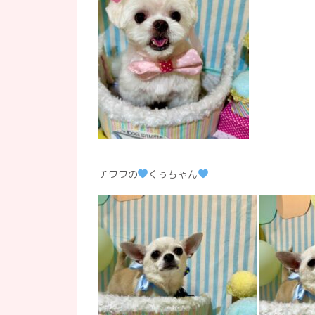
チワワの
くぅちゃん