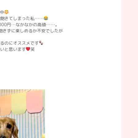
中
ぐ飽きてしまった私……
000円…なかなかの高値……。
分飽きずに楽しめるか不安でしたが
るのにオススメです
いと思います
笑