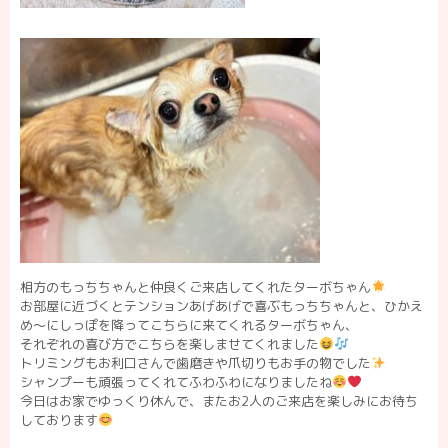
相方のもっちちゃんと仲良くご来店してくれたターボちゃん
お部屋に近づくとテンションあげあげで喜ぶもっちちゃんと、ひかえ
め〜にしっぽを降ってこちらに来てくれるターボちゃん、
それぞれの喜び方でこちらを楽しませてくれました
トリミングもお利口さんで歯磨きや爪切りもお手の物でした
シャンプーも頑張ってくれてふわふわになりましたね
今日はお家でゆっくり休んで、またお2人のご来店を楽しみにお待ち
しております