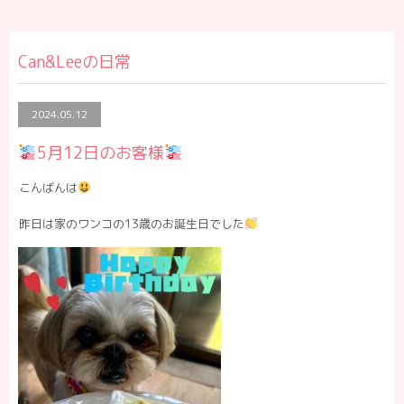
Can&Leeの日常
2024.05.12
5月12日のお客様
こんばんは
昨日は家のワンコの13歳のお誕生日でした