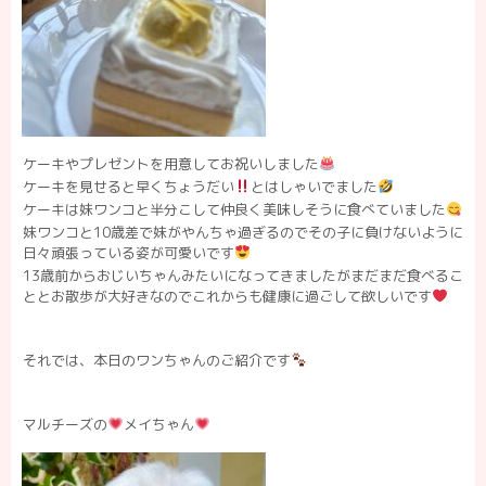
ケーキやプレゼントを用意してお祝いしました
ケーキを見せると早くちょうだい
とはしゃいでました
ケーキは妹ワンコと半分こして仲良く美味しそうに食べていました
妹ワンコと10歳差で妹がやんちゃ過ぎるのでその子に負けないように
日々頑張っている姿が可愛いです
13歳前からおじいちゃんみたいになってきましたがまだまだ食べるこ
ととお散歩が大好きなのでこれからも健康に過ごして欲しいです
それでは、本日のワンちゃんのご紹介です
マルチーズの
メイちゃん