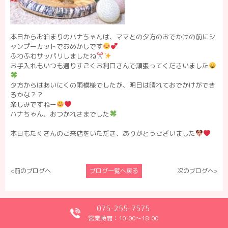
本日からお泊まりのハナちゃんは、ママとの夕方のおでかけの前にシ
ャンプーカットでおめかしです
ふわふわサッパリしましたね
お手入れもいつも通りすごくお利口さんで頑張ってくださいました
夕方からはあいにくの雨模様でしたが、明日は晴れておでかけができ
るかな？？
楽しみですねー
ハナちゃん、おつかれさまでした
本日もたくさんのご来店をいただき、ありがとうございました
<前のブログへ
ブログ一覧へ戻る
次のブログへ>
075-255-7575
カテゴリー
営業時間：10:00～18:00