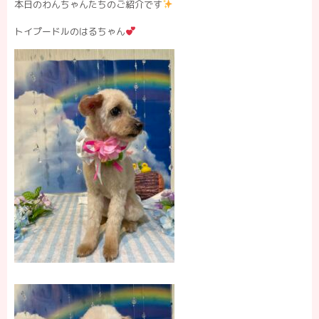
本日のわんちゃんたちのご紹介です
トイプードルのはるちゃん︎