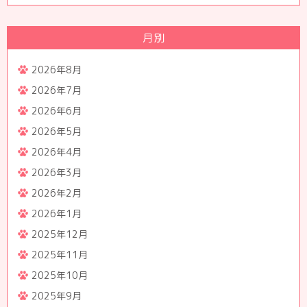
月別
2026年8月
2026年7月
2026年6月
2026年5月
2026年4月
2026年3月
2026年2月
2026年1月
2025年12月
2025年11月
2025年10月
2025年9月