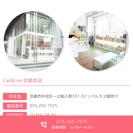
Can&Lee 京都本店
所在地
京都市中京区一之船入町537-32 リベルタス御池1F
電話番号
075-255-7575
営業時間
10:00～18:30
075-255-7575
定休日
年中無休
営業時間：10:00～18:00