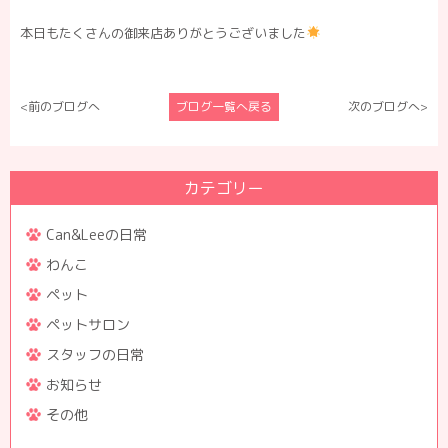
本日もたくさんの御来店ありがとうございました
<前のブログへ
ブログ一覧へ戻る
次のブログへ>
カテゴリー
Can&Leeの日常
わんこ
ペット
ペットサロン
スタッフの日常
お知らせ
その他