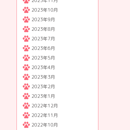
2023年11月
2023年10月
2023年9月
2023年8月
2023年7月
2023年6月
2023年5月
2023年4月
2023年3月
2023年2月
2023年1月
2022年12月
2022年11月
2022年10月