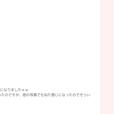
になりましたｗｗ
ったのですが、他の写真でも似た感じになったのでそうい