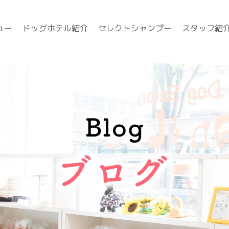
ュー
ドッグホテル紹介
セレクトシャンプー
スタッフ紹