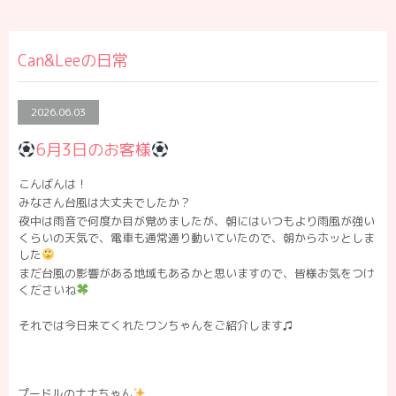
Can&Leeの日常
2026.06.03
6月3日のお客様
こんばんは！
みなさん台風は大丈夫でしたか？
夜中は雨音で何度か目が覚めましたが、朝にはいつもより雨風が強い
くらいの天気で、電車も通常通り動いていたので、朝からホッとしま
した
まだ台風の影響がある地域もあるかと思いますので、皆様お気をつけ
くださいね
それでは今日来てくれたワンちゃんをご紹介します♫
プードルのナナちゃん