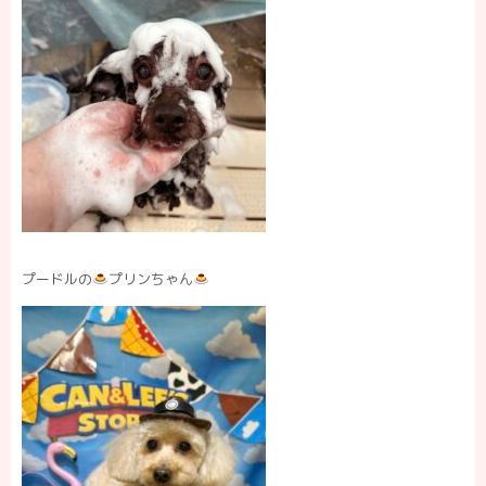
プードルの
プリンちゃん