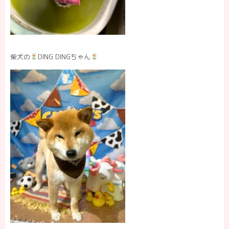
柴犬の
DING DINGちゃん