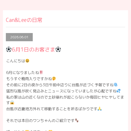
Can&Leeの日常
2026.06.01
6月1日のお客さま
こんにちは
6月になりましたね
もうすぐ梅雨入りですかね
その前に2日の夜から3日午前中辺りに台風が近づく予報ですね
猛烈な風が吹く見込みとニュースになっていましたが心配ですね
私の家は山の近くなので土砂崩れが起こらないか毎回ヒヤヒヤしてま
す
台風が近畿地方外れて移動することを祈るばかりです
それでは本日のワンちゃんのご紹介です