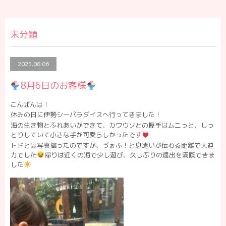
未分類
2025.08.06
8月6日のお客様
こんばんは！
休みの日に伊勢シーパラダイスへ行ってきました！
海の生き物とふれあいができて、カワウソとの握手はムニっと、しっ
とりしていて小さな手が可愛らしかったです
トドとは写真撮ったのですが、ゔぉふ！と息遣いが伝わる距離で大迫
力でした
帰りは近くの海で少し遊び、久しぶりの遠出を満喫できま
した