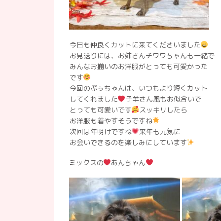
今日も仲良くカットに来てくださいました
お見送りには、お姉さんチワワちゃんも一緒で
みんなお揃いのお洋服がとっても可愛かった
です
今回のぷぅちゃんは、いつもより短くカット
してくれました
子羊さん風もお似合いで
とっても可愛いです
スッキリしたら
お洋服も着やすそうですね
次回は年明けですね
来年も元気に
お会いできるのを楽しみにしています
ミックスの
あんちゃん